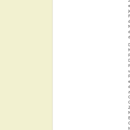
e
j
d
d
d
P
P
P
e
d
G
h