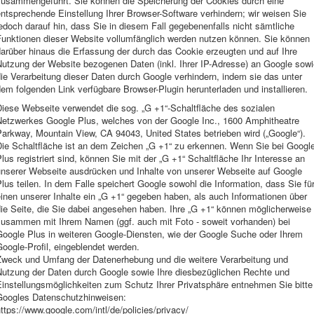
zusammengeführt. Sie können die Speicherung der Cookies durch eine
ntsprechende Einstellung Ihrer Browser-Software verhindern; wir weisen Sie
edoch darauf hin, dass Sie in diesem Fall gegebenenfalls nicht sämtliche
Funktionen dieser Website vollumfänglich werden nutzen können. Sie können
arüber hinaus die Erfassung der durch das Cookie erzeugten und auf Ihre
Nutzung der Website bezogenen Daten (inkl. Ihrer IP-Adresse) an Google sowi
ie Verarbeitung dieser Daten durch Google verhindern, indem sie das unter
em folgenden Link verfügbare Browser-Plugin herunterladen und installieren.
Diese Webseite verwendet die sog. „G +1“-Schaltfläche des sozialen
Netzwerkes Google Plus, welches von der Google Inc., 1600 Amphitheatre
arkway, Mountain View, CA 94043, United States betrieben wird („Google“).
Die Schaltfläche ist an dem Zeichen „G +1“ zu erkennen. Wenn Sie bei Googl
lus registriert sind, können Sie mit der „G +1“ Schaltfläche Ihr Interesse an
unserer Webseite ausdrücken und Inhalte von unserer Webseite auf Google
lus teilen. In dem Falle speichert Google sowohl die Information, dass Sie fü
inen unserer Inhalte ein „G +1“ gegeben haben, als auch Informationen über
ie Seite, die Sie dabei angesehen haben. Ihre „G +1“ können möglicherweise
zusammen mit Ihrem Namen (ggf. auch mit Foto - soweit vorhanden) bei
Google Plus in weiteren Google-Diensten, wie der Google Suche oder Ihrem
oogle-Profil, eingeblendet werden.
Zweck und Umfang der Datenerhebung und die weitere Verarbeitung und
Nutzung der Daten durch Google sowie Ihre diesbezüglichen Rechte und
Einstellungsmöglichkeiten zum Schutz Ihrer Privatsphäre entnehmen Sie bitte
Googles Datenschutzhinweisen:
ttps://www.google.com/intl/de/policies/privacy/