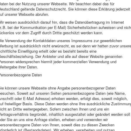
Daten bei der Nutzung unserer Webseite. Wir beachten dabei das für
Deutschland geltende Datenschutzrecht. Sie können diese Erklärung jederzeit
uf unserer Webseite abrufen.
ir weisen ausdrücklich darauf hin, dass die Datenübertragung im Internet
z.B. bei der Kommunikation per E-Mail) Sicherheitslücken aufweisen und nich
ückenlos vor dem Zugriff durch Dritte geschützt werden kann.
Die Verwendung der Kontaktdaten unseres Impressums zur gewerblichen
erbung ist ausdrücklich nicht erwünscht, es sei denn wir hatten zuvor unser
chriftliche Einwilligung erteilt oder es besteht bereits eine
Geschäftsbeziehung. Der Anbieter und alle auf dieser Website genannten
Personen widersprechen hiermit jeder kommerziellen Verwendung und
eitergabe ihrer Daten.
Personenbezogene Daten
Sie können unsere Webseite ohne Angabe personenbezogener Daten
besuchen. Soweit auf unseren Seiten personenbezogene Daten (wie Name,
nschrift oder E-Mail Adresse) erhoben werden, erfolgt dies, soweit möglich,
uf freiwilliger Basis. Diese Daten werden ohne Ihre ausdrückliche Zustimmun
icht an Dritte weitergegeben. Sofern zwischen Ihnen und uns ein
ertragsverhältnis begründet, inhaltlich ausgestaltet oder geändert werden soll
der Sie an uns eine Anfrage stellen, erheben und verwenden wir
personenbezogene Daten von Ihnen, soweit dies zu diesen Zwecken
rforderlich ist (Bestandsdaten). Wir erheben, verarbeiten und nutzen