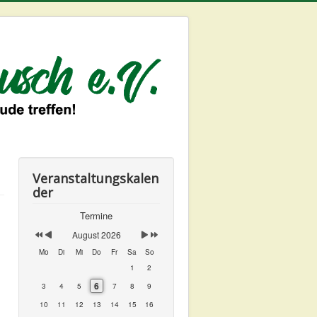
Jahr
Monat
Monat
Jahr
Veranstaltungskalen
der
Termine
August 2026
Mo
Di
Mi
Do
Fr
Sa
So
1
2
6
3
4
5
7
8
9
10
11
12
13
14
15
16