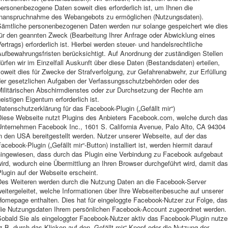
ersonenbezogene Daten soweit dies erforderlich ist, um Ihnen die
Inanspruchnahme des Webangebots zu ermöglichen (Nutzungsdaten).
Sämtliche personenbezogenen Daten werden nur solange gespeichert wie dies
für den geannten Zweck (Bearbeitung Ihrer Anfrage oder Abwicklung eines
ertrags) erforderlich ist. Hierbei werden steuer- und handelsrechtliche
ufbewahrungsfristen berücksichtigt. Auf Anordnung der zuständigen Stellen
ürfen wir im Einzelfall Auskunft über diese Daten (Bestandsdaten) erteilen,
oweit dies für Zwecke der Strafverfolgung, zur Gefahrenabwehr, zur Erfüllung
der gesetzlichen Aufgaben der Verfassungsschutzbehörden oder des
Militärischen Abschirmdienstes oder zur Durchsetzung der Rechte am
eistigen Eigentum erforderlich ist.
atenschutzerklärung für das Facebook-Plugin („Gefällt mir“)
Diese Webseite nutzt Plugins des Anbieters Facebook.com, welche durch das
Unternehmen Facebook Inc., 1601 S. California Avenue, Palo Alto, CA 94304
n den USA bereitgestellt werden. Nutzer unserer Webseite, auf der das
acebook-Plugin („Gefällt mir“-Button) installiert ist, werden hiermit darauf
hingewiesen, dass durch das Plugin eine Verbindung zu Facebook aufgebaut
ird, wodurch eine Übermittlung an Ihren Browser durchgeführt wird, damit das
lugin auf der Webseite erscheint.
Des Weiteren werden durch die Nutzung Daten an die Facebook-Server
eitergeleitet, welche Informationen über Ihre Webseitenbesuche auf unserer
Homepage enthalten. Dies hat für eingeloggte Facebook-Nutzer zur Folge, das
die Nutzungsdaten Ihrem persönlichen Facebook-Account zugeordnet werden.
Sobald Sie als eingeloggter Facebook-Nutzer aktiv das Facebook-Plugin nutze
z.B. durch das Klicken auf den „Gefällt mir“ Knopf oder die Nutzung der