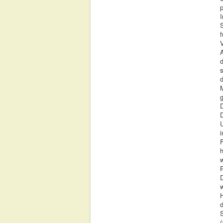
p
V
A
d
s
g
D
i
F
w
P
w
(