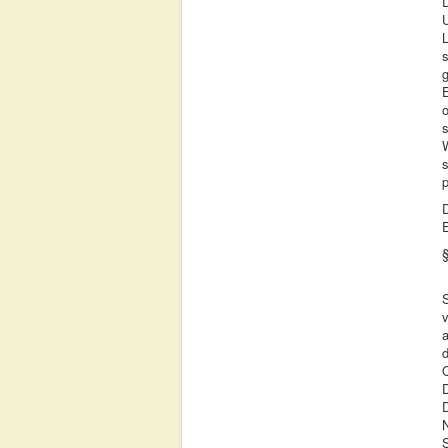
D
s
g
s
W
s
p
D
E
a
S