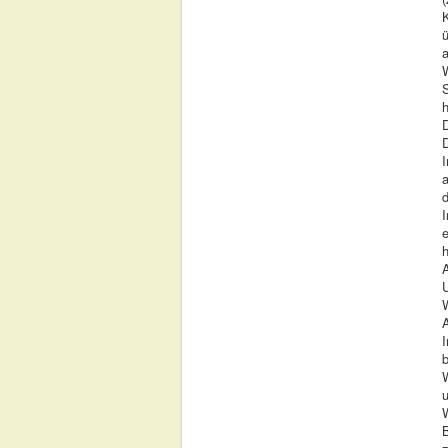
ü
h
I
I
h
W
I
B