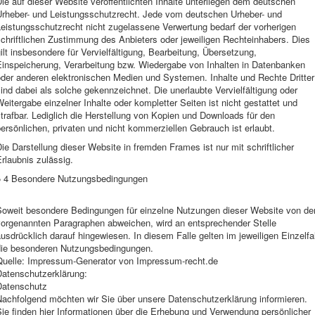
ie auf dieser Website veröffentlichten Inhalte unterliegen dem deutschen
Urheber- und Leistungsschutzrecht. Jede vom deutschen Urheber- und
Leistungsschutzrecht nicht zugelassene Verwertung bedarf der vorherigen
chriftlichen Zustimmung des Anbieters oder jeweiligen Rechteinhabers. Dies
ilt insbesondere für Vervielfältigung, Bearbeitung, Übersetzung,
Einspeicherung, Verarbeitung bzw. Wiedergabe von Inhalten in Datenbanken
oder anderen elektronischen Medien und Systemen. Inhalte und Rechte Dritter
ind dabei als solche gekennzeichnet. Die unerlaubte Vervielfältigung oder
eitergabe einzelner Inhalte oder kompletter Seiten ist nicht gestattet und
trafbar. Lediglich die Herstellung von Kopien und Downloads für den
ersönlichen, privaten und nicht kommerziellen Gebrauch ist erlaubt.
ie Darstellung dieser Website in fremden Frames ist nur mit schriftlicher
rlaubnis zulässig.
§ 4 Besondere Nutzungsbedingungen
Soweit besondere Bedingungen für einzelne Nutzungen dieser Website von de
vorgenannten Paragraphen abweichen, wird an entsprechender Stelle
usdrücklich darauf hingewiesen. In diesem Falle gelten im jeweiligen Einzelfal
die besonderen Nutzungsbedingungen.
Quelle: Impressum-Generator von Impressum-recht.de
Datenschutzerklärung:
Datenschutz
Nachfolgend möchten wir Sie über unsere Datenschutzerklärung informieren.
ie finden hier Informationen über die Erhebung und Verwendung persönlicher