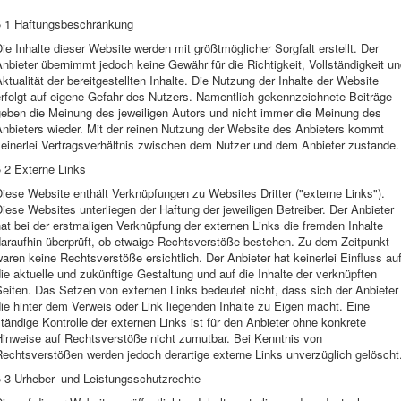
§ 1 Haftungsbeschränkung
ie Inhalte dieser Website werden mit größtmöglicher Sorgfalt erstellt. Der
nbieter übernimmt jedoch keine Gewähr für die Richtigkeit, Vollständigkeit u
ktualität der bereitgestellten Inhalte. Die Nutzung der Inhalte der Website
rfolgt auf eigene Gefahr des Nutzers. Namentlich gekennzeichnete Beiträge
geben die Meinung des jeweiligen Autors und nicht immer die Meinung des
Anbieters wieder. Mit der reinen Nutzung der Website des Anbieters kommt
keinerlei Vertragsverhältnis zwischen dem Nutzer und dem Anbieter zustande.
 2 Externe Links
iese Website enthält Verknüpfungen zu Websites Dritter ("externe Links").
iese Websites unterliegen der Haftung der jeweiligen Betreiber. Der Anbieter
at bei der erstmaligen Verknüpfung der externen Links die fremden Inhalte
daraufhin überprüft, ob etwaige Rechtsverstöße bestehen. Zu dem Zeitpunkt
aren keine Rechtsverstöße ersichtlich. Der Anbieter hat keinerlei Einfluss au
ie aktuelle und zukünftige Gestaltung und auf die Inhalte der verknüpften
eiten. Das Setzen von externen Links bedeutet nicht, dass sich der Anbieter
ie hinter dem Verweis oder Link liegenden Inhalte zu Eigen macht. Eine
tändige Kontrolle der externen Links ist für den Anbieter ohne konkrete
Hinweise auf Rechtsverstöße nicht zumutbar. Bei Kenntnis von
echtsverstößen werden jedoch derartige externe Links unverzüglich gelöscht
§ 3 Urheber- und Leistungsschutzrechte