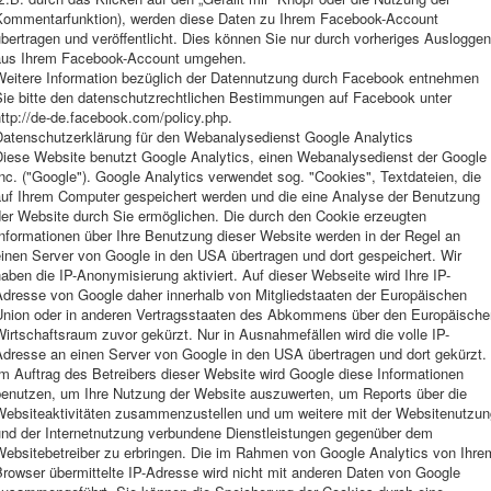
Kommentarfunktion), werden diese Daten zu Ihrem Facebook-Account
bertragen und veröffentlicht. Dies können Sie nur durch vorheriges Ausloggen
aus Ihrem Facebook-Account umgehen.
Weitere Information bezüglich der Datennutzung durch Facebook entnehmen
Sie bitte den datenschutzrechtlichen Bestimmungen auf Facebook unter
ttp://de-de.facebook.com/policy.php.
Datenschutzerklärung für den Webanalysedienst Google Analytics
Diese Website benutzt Google Analytics, einen Webanalysedienst der Google
nc. ("Google"). Google Analytics verwendet sog. "Cookies", Textdateien, die
auf Ihrem Computer gespeichert werden und die eine Analyse der Benutzung
der Website durch Sie ermöglichen. Die durch den Cookie erzeugten
nformationen über Ihre Benutzung dieser Website werden in der Regel an
einen Server von Google in den USA übertragen und dort gespeichert. Wir
aben die IP-Anonymisierung aktiviert. Auf dieser Webseite wird Ihre IP-
Adresse von Google daher innerhalb von Mitgliedstaaten der Europäischen
Union oder in anderen Vertragsstaaten des Abkommens über den Europäische
irtschaftsraum zuvor gekürzt. Nur in Ausnahmefällen wird die volle IP-
Adresse an einen Server von Google in den USA übertragen und dort gekürzt.
m Auftrag des Betreibers dieser Website wird Google diese Informationen
benutzen, um Ihre Nutzung der Website auszuwerten, um Reports über die
Websiteaktivitäten zusammenzustellen und um weitere mit der Websitenutzun
und der Internetnutzung verbundene Dienstleistungen gegenüber dem
Websitebetreiber zu erbringen. Die im Rahmen von Google Analytics von Ihre
rowser übermittelte IP-Adresse wird nicht mit anderen Daten von Google