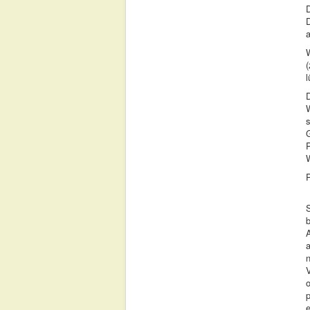
a
W
(
l
W
s
W
A
a
n
V
o
e