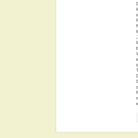
i
F
W
„
W
V
e
d
T
S
z
m
s