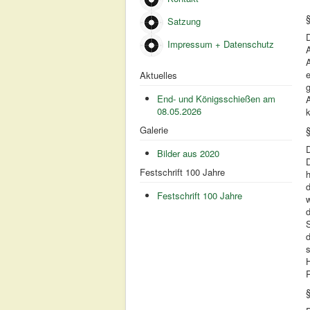
Satzung
D
Impressum + Datenschutz
A
A
e
Aktuelles
End- und Königsschießen am
08.05.2026
Galerie
§
D
Bilder aus 2020
D
Festschrift 100 Jahre
h
Festschrift 100 Jahre
w
d
S
d
s
R