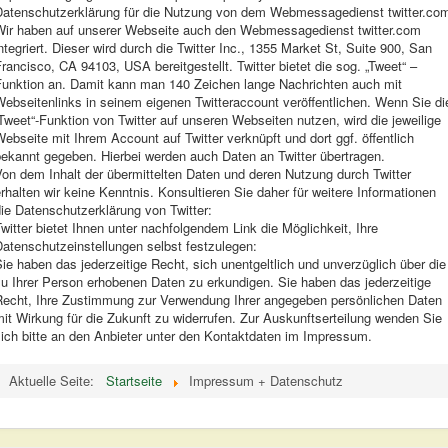
Datenschutzerklärung für die Nutzung von dem Webmessagedienst twitter.co
Wir haben auf unserer Webseite auch den Webmessagedienst twitter.com
ntegriert. Dieser wird durch die Twitter Inc., 1355 Market St, Suite 900, San
rancisco, CA 94103, USA bereitgestellt. Twitter bietet die sog. „Tweet“ –
Funktion an. Damit kann man 140 Zeichen lange Nachrichten auch mit
ebseitenlinks in seinem eigenen Twitteraccount veröffentlichen. Wenn Sie di
Tweet“-Funktion von Twitter auf unseren Webseiten nutzen, wird die jeweilige
ebseite mit Ihrem Account auf Twitter verknüpft und dort ggf. öffentlich
bekannt gegeben. Hierbei werden auch Daten an Twitter übertragen.
on dem Inhalt der übermittelten Daten und deren Nutzung durch Twitter
rhalten wir keine Kenntnis. Konsultieren Sie daher für weitere Informationen
ie Datenschutzerklärung von Twitter:
witter bietet Ihnen unter nachfolgendem Link die Möglichkeit, Ihre
Datenschutzeinstellungen selbst festzulegen:
ie haben das jederzeitige Recht, sich unentgeltlich und unverzüglich über die
u Ihrer Person erhobenen Daten zu erkundigen. Sie haben das jederzeitige
Recht, Ihre Zustimmung zur Verwendung Ihrer angegeben persönlichen Daten
it Wirkung für die Zukunft zu widerrufen. Zur Auskunftserteilung wenden Sie
ich bitte an den Anbieter unter den Kontaktdaten im Impressum.
Aktuelle Seite:
Startseite
Impressum + Datenschutz